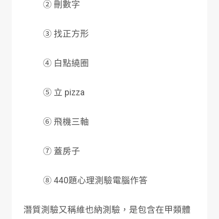
② 刪數字
③ 找正方形
④ 白點繞圈
⑤ 立 pizza
⑥ 飛機三軸
⑦ 蓋房子
⑧ 440題心理測驗電腦作答
潛質測驗又稱維也納測驗，是包含在甲類體