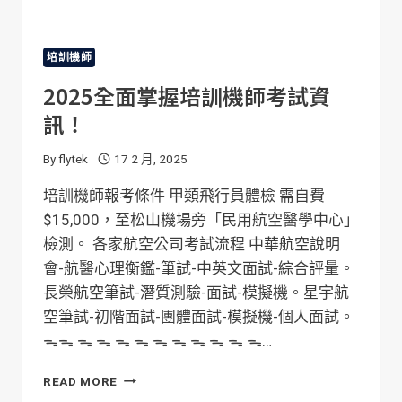
培訓機師
2025全面掌握培訓機師考試資
訊！
By
flytek
17 2 月, 2025
培訓機師報考條件 甲類飛行員體檢 需自費
$15,000，至松山機場旁「民用航空醫學中心」
檢測。 各家航空公司考試流程 中華航空說明
會-航醫心理衡鑑-筆試-中英文面試-綜合評量。
長榮航空筆試-潛質測驗-面試-模擬機。星宇航
空筆試-初階面試-團體面試-模擬機-個人面試。
ᯓᯓ ᯓ ᯓ ᯓ ᯓ ᯓ ᯓ ᯓ ᯓ ᯓ ᯓ…
2025
READ MORE
全