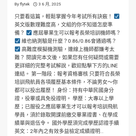
By
flytek
3 6 月, 2025
只要看這篇，輕鬆掌握今年考試所有訣竅！
英文版數理難度高，文組的你不知道怎麼準
備？
應屆畢業生可以報考長榮培訓機師嗎？
維也納測驗是什麼？0.86/0.86會通過嗎？
高難度模擬機測驗，連線上機師都嫌考太
難？ 閱讀完本文後，如果您有任何疑問或需要
更詳細的完整考試解說，歡迎點擊下方的LINE
連結。 第一階段：報考資格審核 只要符合長榮
培訓飛航員各項履歷基本條件，不論男女～你
都可以投出履歷！ 身份：持有中華民國身分
證，役畢或具免役證明。 學歷：大專以上學
歷；已服役之應屆畢業生才可以報考培訓飛航
學員，須於錄取開課前繳交畢業證書、在學成
績單與退伍令。 國外學歷須完成學歷認證手續
英文：2年內之有效多益檢定成績證明…