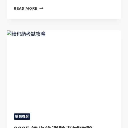
2025
READ MORE
最
新！
長
榮
航
空
培
訓
機
師
考
試
大
揭
秘
培訓機師