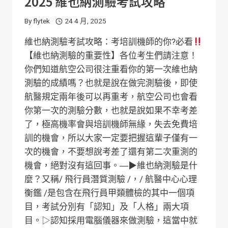
2025 維也納測驗考試攻略
By
flytek
24 4 月, 2025
維也納測驗考試攻略：考培訓機師的你?必看
【維也納測驗的重要性】各位考生們請注意！
你們知道航空公司很注重看你的第一次維也納
測驗的成績嗎？也就是說在做完測驗後，即使
航醫規定兩年後可以再重考，航空公司也會看
你第一次的測驗分數，也就是說如果不幸考差
了，極高機率會與培訓機師無緣，失去免費培
訓的機會，所以大家一定要把握這輩子僅有一
次的機會，不要想說考差了還有第二次重測的
機會，絕對沒有這回事。―▶︎維也納測驗是什
麼？又稱/ 飛行員潛質測驗 /，/ 航醫中心心理
衡鑑 /是包含在飛行員甲類體檢的其中一個項
目，考試分別有「認知」及「人格」兩大項
目。▷認知採用電腦儀器來做測驗，這當中就