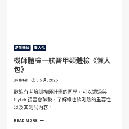
培訓機師
懶人包
機師體檢—航醫甲類體檢《懶人
包》
By
flytek
3 6 月, 2025
歡迎有考培訓機師計畫的同學，可以透過與
Flytek 讀書會聯繫，了解維也納測驗的重要性
以及其測試內容。
機
READ MORE
師