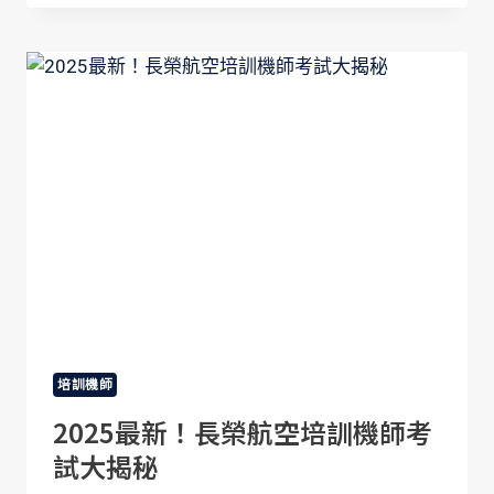
體
檢
—
航
醫
甲
類
體
檢
《懶
人
包》
培訓機師
2025最新！長榮航空培訓機師考
試大揭秘