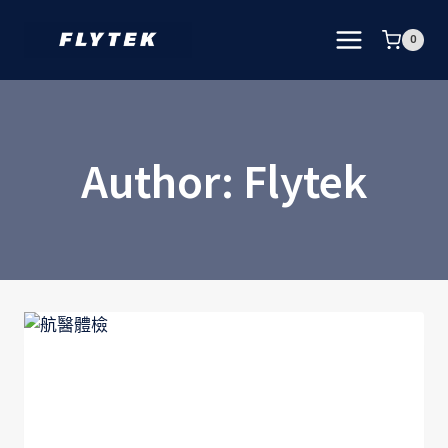
Skip
to
0
content
Author: Flytek