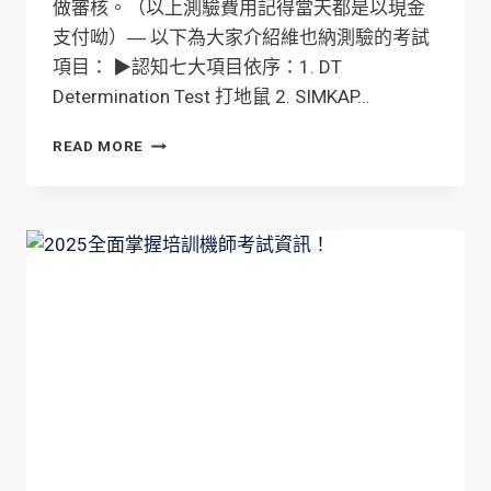
做審核。（以上測驗費用記得當天都是以現金
支付呦）― 以下為大家介紹維也納測驗的考試
項目： ▶︎認知七大項目依序：1. DT
Determination Test 打地鼠 2. SIMKAP…
2025
READ MORE
維
也
納
測
驗
考
試
攻
略