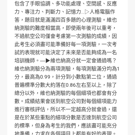
包含了手眼協調、多功能處理、空間感、反應
力、專注力、判斷力、記憶力…▷人格電腦作
答，題目就是滿滿四百多題的心理測驗。維也
納測驗的難度相當高，即使兩年後可以重考，
不過航空公司僅會考慮第一次測驗的成績，因
此考生必須盡可能準備好每一項測驗，一次考
試的表現就可能決定了未來是否能夠成為一名
培訓機師。―▶︎維也納高分就一定會通過嗎？
維也納測驗分為兩項測驗，每項測驗滿分均為1
分，最高為0.99，計分到小數點第二位，通過
普遍標準分數大約落在0.86左右至以上，除了
總分以外，維也納測驗的每個細項也都會有分
數。成績結果會送到航空公司對每個細項能力
進行審核評估，所以不一定越高分就會過，還
是在於某些重點的細項分數是否達到航空公司
的標準，但身為考生的我們，應該盡可能充分
地準備，力求在各個項目上都能有好的表現。